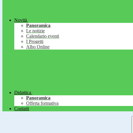
Novità
Panoramica
Le notizie
Calendario eventi
I Progetti
Albo Online
Didattica
Panoramica
Offerta formativa
Contatti