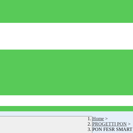
Home
>
PROGETTI PON
>
PON FESR SMART