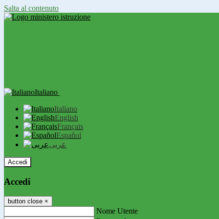
Salta al contenuto
Italiano
Italiano
English
Français
Español
عربى
Accedi
Accedi
button close
×
Nome Utente