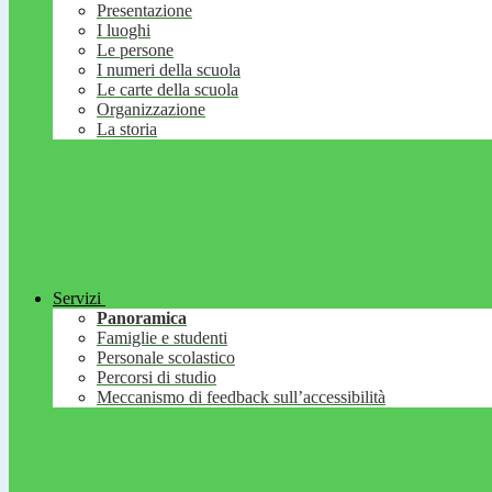
Presentazione
I luoghi
Le persone
I numeri della scuola
Le carte della scuola
Organizzazione
La storia
Servizi
Panoramica
Famiglie e studenti
Personale scolastico
Percorsi di studio
Meccanismo di feedback sull’accessibilità