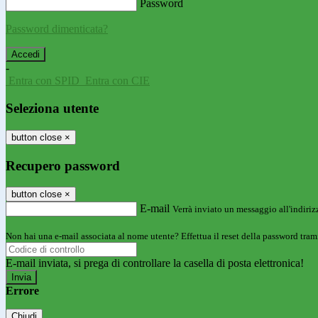
Password
Password dimenticata?
-
Entra con SPID
Entra con CIE
Seleziona utente
button close
×
Recupero password
button close
×
E-mail
Verrà inviato un messaggio all'indirizz
Non hai una e-mail associata al nome utente? Effettua il reset della password tram
E-mail inviata, si prega di controllare la casella di posta elettronica!
Errore
Chiudi