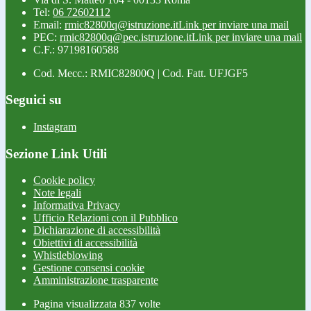
Tel:
06 72602112
Email:
rmic82800q@istruzione.it
Link per inviare una mail
PEC:
rmic82800q@pec.istruzione.it
Link per inviare una mail
C.F.: 97198160588
Cod. Mecc.: RMIC82800Q | Cod. Fatt. UFJGF5
Seguici su
Instagram
Sezione Link Utili
Cookie policy
Note legali
Informativa Privacy
Ufficio Relazioni con il Pubblico
Dichiarazione di accessibilità
Obiettivi di accessibilità
Whistleblowing
Gestione consensi cookie
Amministrazione trasparente
Pagina visualizzata
837
volte