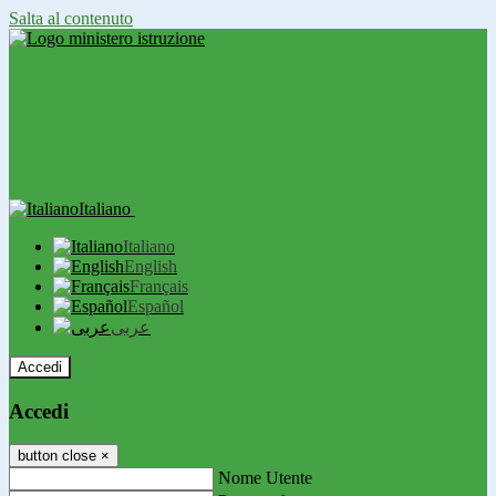
Salta al contenuto
Italiano
Italiano
English
Français
Español
عربى
Accedi
Accedi
button close
×
Nome Utente