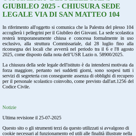
GIUBILEO 2025 - CHIUSURA SEDE
LEGALE VIA DI SAN MATTEO 104
In riferimento all'oggetto si comunica che la Palestra del plesso 104
accoglierà i pellegrini per il Giubileo dei Giovani. La sede scolastica
resterà temporaneamente chiusa e concessa formalmente in uso
esclusivo, alla struttura Commissariale, dal 28 luglio fino alla
riconsegna dei locali che avverrà nel periodo tra il 6 e l'8 agosto
2025, come disposto dalla nota dell’USR Lazio n. 58900/2025.
La chiusura della sede legale dell'istituto è da intendersi motivata da
forza maggiore, pertanto nei suddetti giorni, sono sospesi tutti i
servizi di segreteria con conseguente assenza di obblighi di recupero
per il personale scolastico coinvolto, come previsto dall'art.1256 del
Codice Civile.
Notizie
Ultima revisione il 25-07-2025
Questo sito o gli strumenti terzi da questo utilizzati si avvalgono di
cookie necessari al funzionamento ed utili alle finalità illustrate nella