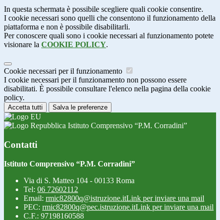
In questa schermata è possibile scegliere quali cookie consentire.
I cookie necessari sono quelli che consentono il funzionamento della
piattaforma e non è possibile disabilitarli.
Per conoscere quali sono i cookie necessari al funzionamento potete
visionare la
COOKIE POLICY
.
Cookie necessari per il funzionamento
I cookie necessari per il funzionamento non possono essere
disabilitati. È possibile consultare l'elenco nella pagina della cookie
policy.
Accetta tutti
Salva le preferenze
Istituto Comprensivo “P.M. Corradini”
Contatti
Istituto Comprensivo “P.M. Corradini”
Via di S. Matteo 104 - 00133 Roma
Tel:
06 72602112
Email:
rmic82800q@istruzione.it
Link per inviare una mail
PEC:
rmic82800q@pec.istruzione.it
Link per inviare una mail
C.F.: 97198160588