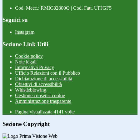
Cod. Mecc.: RMIC82800Q | Cod. Fatt. UFJGF5
Seguici su
Instagram
Sezione Link Utili
Cookie policy
Note legali
Informativa Privacy
Ufficio Relazioni con il Pubblico
Dichiarazione di accessibilità
Obiettivi di accessibilità
Whistleblowing
Gestione consensi cookie
Amministrazione trasparente
Pagina visualizzata
4141
volte
Sezione Copyright