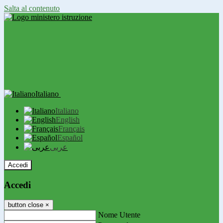
Salta al contenuto
Italiano
Italiano
English
Français
Español
عربى
Accedi
Accedi
button close
×
Nome Utente